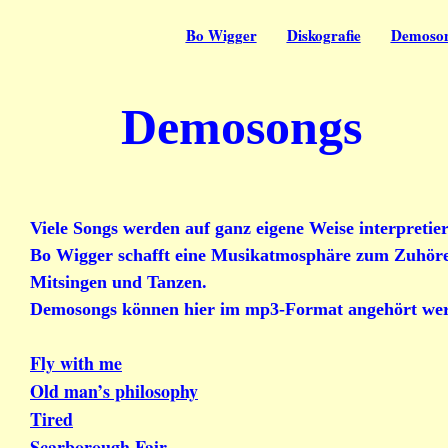
Bo Wigger
Diskografie
Demoso
Demosongs
Viele Songs werden auf ganz eigene Weise interpretier
Bo Wigger schafft eine Musikatmosphäre zum Zuhör
Mitsingen und Tanzen.
Demosongs können hier im mp3-Format angehört we
Fly with me
Old man’s philosophy
Tired
Scarborough Fair